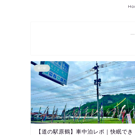
Ho
―
道の駅
【道の駅原鶴】車中泊レポ｜快眠でき