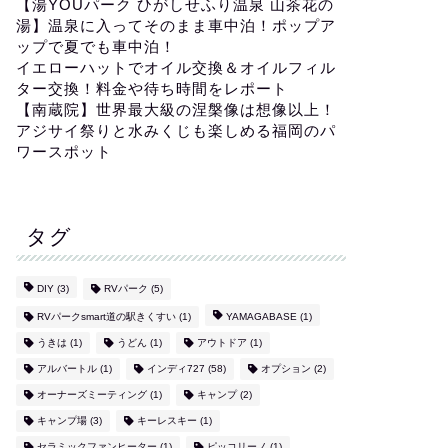
【湯YOUパーク ひがしせふり温泉 山茶花の
湯】温泉に入ってそのまま車中泊！ポップア
ップで夏でも車中泊！
イエローハットでオイル交換＆オイルフィル
ター交換！料金や待ち時間をレポート
【南蔵院】世界最大級の涅槃像は想像以上！
アジサイ祭りと水みくじも楽しめる福岡のパ
ワースポット
タグ
DIY
(3)
RVパーク
(5)
RVパークsmart道の駅きくすい
(1)
YAMAGABASE
(1)
うきは
(1)
うどん
(1)
アウトドア
(1)
アルバートル
(1)
インディ727
(58)
オプション
(2)
オーナーズミーティング
(1)
キャンプ
(2)
キャンプ場
(3)
キーレスキー
(1)
セラミックファンヒーター
(1)
ピッコリーノ
(1)