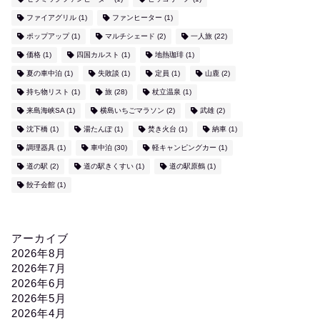
ファイアグリル
(1)
ファンヒーター
(1)
ポップアップ
(1)
マルチシェード
(2)
一人旅
(22)
価格
(1)
四国カルスト
(1)
地熱珈琲
(1)
夏の車中泊
(1)
失敗談
(1)
定員
(1)
山鹿
(2)
持ち物リスト
(1)
旅
(28)
杖立温泉
(1)
来島海峡SA
(1)
横島いちごマラソン
(2)
武雄
(2)
沈下橋
(1)
湯たんぽ
(1)
焚き火台
(1)
納車
(1)
調理器具
(1)
車中泊
(30)
軽キャンピングカー
(1)
道の駅
(2)
道の駅きくすい
(1)
道の駅原鶴
(1)
餃子会館
(1)
アーカイブ
2026年8月
2026年7月
2026年6月
2026年5月
2026年4月