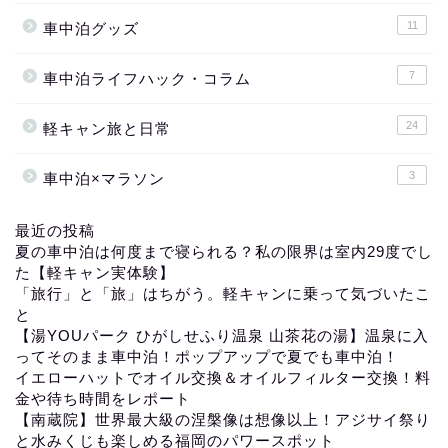
11
車中泊グッズ
7
車中泊ライフハック・コラム
24
軽キャン旅と日常
3
車中泊×マラソン
最近の投稿
夏の車中泊は何度まで寝られる？私の限界は室内29度でし
た【軽キャン実体験】
「旅行」と「旅」はちがう。軽キャンに乗って気づいたこ
と
【湯YOUパーク ひがしせふり温泉 山茶花の湯】温泉に入
ってそのまま車中泊！ポップアップで夏でも車中泊！
イエローハットでオイル交換＆オイルフィルター交換！料
金や待ち時間をレポート
【南蔵院】世界最大級の涅槃像は想像以上！アジサイ祭り
と水みくじも楽しめる福岡のパワースポット