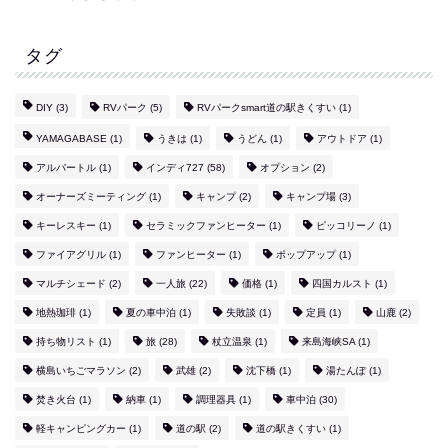
タグ
DIY
(3)
RVパーク
(5)
RVパークsmart道の駅きくすい
(1)
YAMAGABASE
(1)
うきは
(1)
うどん
(1)
アウトドア
(1)
アルバートル
(1)
インディ727
(58)
オプション
(2)
オーナーズミーティング
(1)
キャンプ
(2)
キャンプ場
(3)
キーレスキー
(1)
セラミックファンヒーター
(1)
ピッコリーノ
(1)
ファイアグリル
(1)
ファンヒーター
(1)
ポップアップ
(1)
マルチシェード
(2)
一人旅
(22)
価格
(1)
四国カルスト
(1)
地熱珈琲
(1)
夏の車中泊
(1)
失敗談
(1)
定員
(1)
山鹿
(2)
持ち物リスト
(1)
旅
(28)
杖立温泉
(1)
来島海峡SA
(1)
横島いちごマラソン
(2)
武雄
(2)
沈下橋
(1)
湯たんぽ
(1)
焚き火台
(1)
納車
(1)
調理器具
(1)
車中泊
(30)
軽キャンピングカー
(1)
道の駅
(2)
道の駅きくすい
(1)