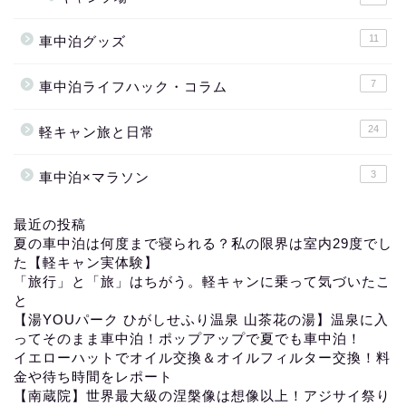
11
車中泊グッズ
7
車中泊ライフハック・コラム
24
軽キャン旅と日常
3
車中泊×マラソン
最近の投稿
夏の車中泊は何度まで寝られる？私の限界は室内29度でし
た【軽キャン実体験】
「旅行」と「旅」はちがう。軽キャンに乗って気づいたこ
と
【湯YOUパーク ひがしせふり温泉 山茶花の湯】温泉に入
ってそのまま車中泊！ポップアップで夏でも車中泊！
イエローハットでオイル交換＆オイルフィルター交換！料
金や待ち時間をレポート
【南蔵院】世界最大級の涅槃像は想像以上！アジサイ祭り