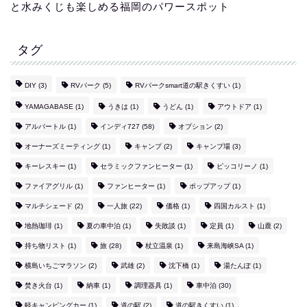
と水みくじも楽しめる福岡のパワースポット
タグ
DIY
(3)
RVパーク
(5)
RVパークsmart道の駅きくすい
(1)
YAMAGABASE
(1)
うきは
(1)
うどん
(1)
アウトドア
(1)
アルバートル
(1)
インディ727
(58)
オプション
(2)
オーナーズミーティング
(1)
キャンプ
(2)
キャンプ場
(3)
キーレスキー
(1)
セラミックファンヒーター
(1)
ピッコリーノ
(1)
ファイアグリル
(1)
ファンヒーター
(1)
ポップアップ
(1)
マルチシェード
(2)
一人旅
(22)
価格
(1)
四国カルスト
(1)
地熱珈琲
(1)
夏の車中泊
(1)
失敗談
(1)
定員
(1)
山鹿
(2)
持ち物リスト
(1)
旅
(28)
杖立温泉
(1)
来島海峡SA
(1)
横島いちごマラソン
(2)
武雄
(2)
沈下橋
(1)
湯たんぽ
(1)
焚き火台
(1)
納車
(1)
調理器具
(1)
車中泊
(30)
軽キャンピングカー
(1)
道の駅
(2)
道の駅きくすい
(1)