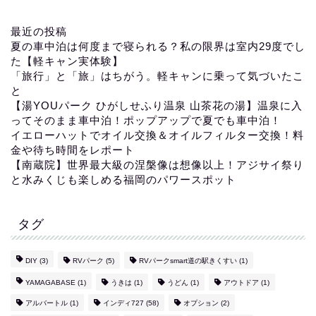
最近の投稿
夏の車中泊は何度まで寝られる？私の限界は室内29度でし
た【軽キャン実体験】
「旅行」と「旅」はちがう。軽キャンに乗って気づいたこ
と
【湯YOUパーク ひがしせふり温泉 山茶花の湯】温泉に入
ってそのまま車中泊！ポップアップで夏でも車中泊！
イエローハットでオイル交換＆オイルフィルター交換！料
金や待ち時間をレポート
【南蔵院】世界最大級の涅槃像は想像以上！アジサイ祭り
と水みくじも楽しめる福岡のパワースポット
タグ
DIY
(3)
RVパーク
(5)
RVパークsmart道の駅きくすい
(1)
YAMAGABASE
(1)
うきは
(1)
うどん
(1)
アウトドア
(1)
アルバートル
(1)
インディ727
(58)
オプション
(2)