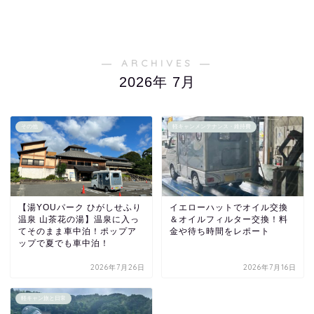
― ARCHIVES ―
2026年 7月
その他
軽キャンメンテナンス・維持費
【湯YOUパーク ひがしせふり
イエローハットでオイル交換
温泉 山茶花の湯】温泉に入っ
＆オイルフィルター交換！料
てそのまま車中泊！ポップア
金や待ち時間をレポート
ップで夏でも車中泊！
2026年7月26日
2026年7月16日
軽キャン旅と日常