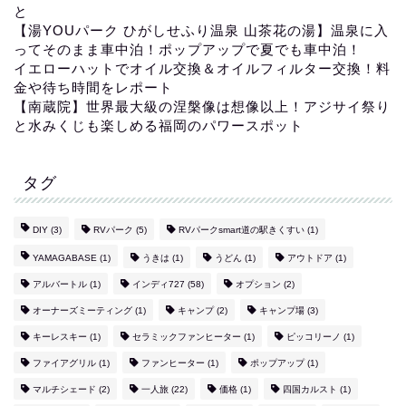
と
【湯YOUパーク ひがしせふり温泉 山茶花の湯】温泉に入
ってそのまま車中泊！ポップアップで夏でも車中泊！
イエローハットでオイル交換＆オイルフィルター交換！料
金や待ち時間をレポート
【南蔵院】世界最大級の涅槃像は想像以上！アジサイ祭り
と水みくじも楽しめる福岡のパワースポット
タグ
DIY
(3)
RVパーク
(5)
RVパークsmart道の駅きくすい
(1)
YAMAGABASE
(1)
うきは
(1)
うどん
(1)
アウトドア
(1)
アルバートル
(1)
インディ727
(58)
オプション
(2)
オーナーズミーティング
(1)
キャンプ
(2)
キャンプ場
(3)
キーレスキー
(1)
セラミックファンヒーター
(1)
ピッコリーノ
(1)
ファイアグリル
(1)
ファンヒーター
(1)
ポップアップ
(1)
マルチシェード
(2)
一人旅
(22)
価格
(1)
四国カルスト
(1)