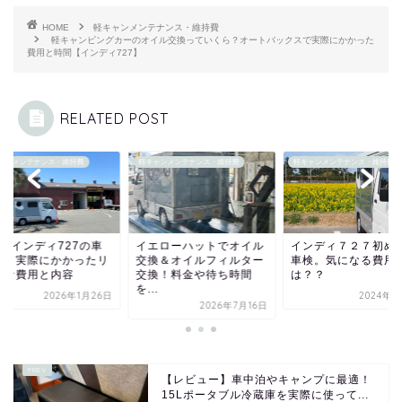
HOME
軽キャンメンテナンス・維持費
軽キャンピングカーのオイル交換っていくら？オートバックスで実際にかかった
費用と時間【インディ727】
RELATED POST
ャンメンテナンス・維持費
軽キャンメンテナンス・維持費
軽キャンメンテナンス・維持費
回目インディ727の車
イエローハットでオイル
インディ７２７初め
！｜実際にかかったリ
交換＆オイルフィルター
車検。気になる費用
ルな費用と内容
交換！料金や待ち時間
は？？
を...
2026年1月26日
2024年5
2026年7月16日
【レビュー】車中泊やキャンプに最適！
15Lポータブル冷蔵庫を実際に使って...