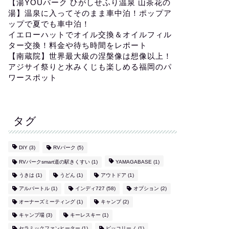
【湯YOUパーク ひがしせふり温泉 山茶花の
湯】温泉に入ってそのまま車中泊！ポップア
ップで夏でも車中泊！
イエローハットでオイル交換＆オイルフィル
ター交換！料金や待ち時間をレポート
【南蔵院】世界最大級の涅槃像は想像以上！
アジサイ祭りと水みくじも楽しめる福岡のパ
ワースポット
タグ
DIY
(3)
RVパーク
(5)
RVパークsmart道の駅きくすい
(1)
YAMAGABASE
(1)
うきは
(1)
うどん
(1)
アウトドア
(1)
アルバートル
(1)
インディ727
(58)
オプション
(2)
オーナーズミーティング
(1)
キャンプ
(2)
キャンプ場
(3)
キーレスキー
(1)
セラミックファンヒーター
(1)
ピッコリーノ
(1)