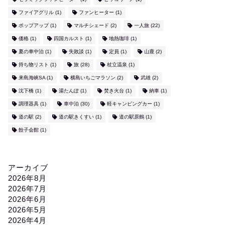
ファイアグリル
(1)
ファンヒーター
(1)
ポップアップ
(1)
マルチシェード
(2)
一人旅
(22)
価格
(1)
四国カルスト
(1)
地熱珈琲
(1)
夏の車中泊
(1)
失敗談
(1)
定員
(1)
山鹿
(2)
持ち物リスト
(1)
旅
(28)
杖立温泉
(1)
来島海峡SA
(1)
横島いちごマラソン
(2)
武雄
(2)
沈下橋
(1)
湯たんぽ
(1)
焚き火台
(1)
納車
(1)
調理器具
(1)
車中泊
(30)
軽キャンピングカー
(1)
道の駅
(2)
道の駅きくすい
(1)
道の駅原鶴
(1)
餃子会館
(1)
アーカイブ
2026年8月
2026年7月
2026年6月
2026年5月
2026年4月