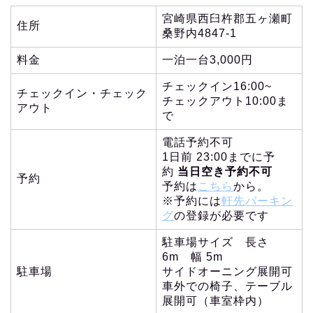
宮崎県西臼杵郡五ヶ瀬町
住所
桑野内4847-1
料金
一泊一台3,000円
チェックイン16:00~
チェックイン・チェック
チェックアウト10:00ま
アウト
で
電話予約不可
1日前 23:00までに予
約
当日空き予約不可
予約
予約は
こちら
から。
※予約には
軒先パーキン
グ
の登録が必要です
駐車場サイズ 長さ
6m 幅 5m
駐車場
サイドオーニング展開可
車外での椅子、テーブル
展開可（車室枠内）