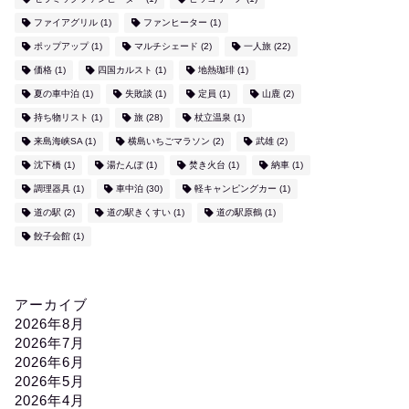
ファイアグリル
(1)
ファンヒーター
(1)
ポップアップ
(1)
マルチシェード
(2)
一人旅
(22)
価格
(1)
四国カルスト
(1)
地熱珈琲
(1)
夏の車中泊
(1)
失敗談
(1)
定員
(1)
山鹿
(2)
持ち物リスト
(1)
旅
(28)
杖立温泉
(1)
来島海峡SA
(1)
横島いちごマラソン
(2)
武雄
(2)
沈下橋
(1)
湯たんぽ
(1)
焚き火台
(1)
納車
(1)
調理器具
(1)
車中泊
(30)
軽キャンピングカー
(1)
道の駅
(2)
道の駅きくすい
(1)
道の駅原鶴
(1)
餃子会館
(1)
アーカイブ
2026年8月
2026年7月
2026年6月
2026年5月
2026年4月