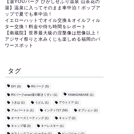
【湯YOUパーク ひがしせふり温泉 山茶花の
湯】温泉に入ってそのまま車中泊！ポップア
ップで夏でも車中泊！
イエローハットでオイル交換＆オイルフィル
ター交換！料金や待ち時間をレポート
【南蔵院】世界最大級の涅槃像は想像以上！
アジサイ祭りと水みくじも楽しめる福岡のパ
ワースポット
タグ
DIY
(3)
RVパーク
(5)
RVパークsmart道の駅きくすい
(1)
YAMAGABASE
(1)
うきは
(1)
うどん
(1)
アウトドア
(1)
アルバートル
(1)
インディ727
(58)
オプション
(2)
オーナーズミーティング
(1)
キャンプ
(2)
キャンプ場
(3)
キーレスキー
(1)
セラミックファンヒーター
(1)
ピッコリーノ
(1)