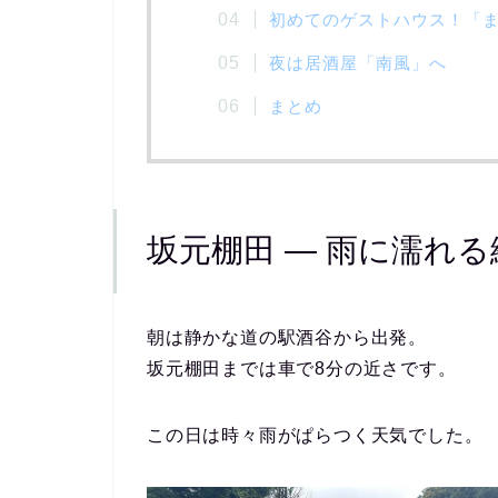
初めてのゲストハウス！「
夜は居酒屋「南風」へ
まとめ
坂元棚田 ― 雨に濡れ
朝は静かな道の駅酒谷から出発。
坂元棚田までは車で8分の近さです。
この日は時々雨がぱらつく天気でした。