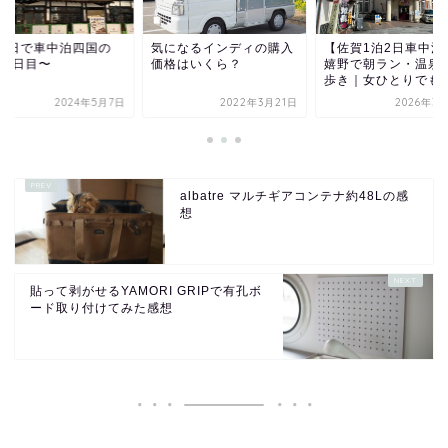
泊4日で車中泊四国の
気になるインディの購入
【佐賀1泊2日車中泊
〜1日目〜
価格はいくら？
嬉野で朝ラン・温泉
歩き｜女ひとりでも安.
2024年5月7日
2022年3月21日
2026年3
albatre マルチギアコンテナ約48Lの感
想
貼って剥がせるYAMORI GRIPで有孔ボ
ード取り付けてみた感想