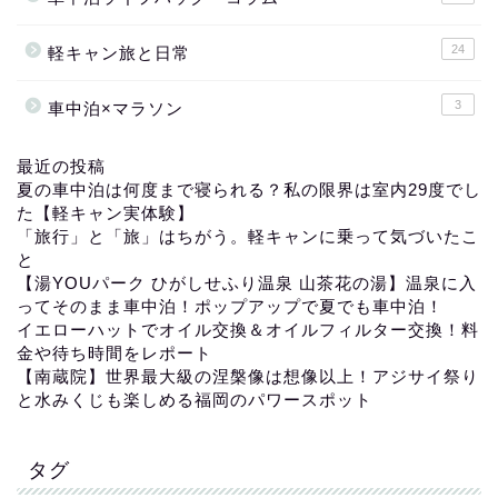
24
軽キャン旅と日常
3
車中泊×マラソン
最近の投稿
夏の車中泊は何度まで寝られる？私の限界は室内29度でし
た【軽キャン実体験】
「旅行」と「旅」はちがう。軽キャンに乗って気づいたこ
と
【湯YOUパーク ひがしせふり温泉 山茶花の湯】温泉に入
ってそのまま車中泊！ポップアップで夏でも車中泊！
イエローハットでオイル交換＆オイルフィルター交換！料
金や待ち時間をレポート
【南蔵院】世界最大級の涅槃像は想像以上！アジサイ祭り
と水みくじも楽しめる福岡のパワースポット
タグ