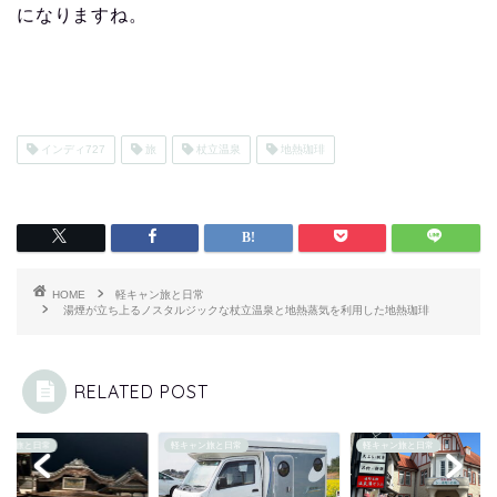
になりますね。
インディ727
旅
杖立温泉
地熱珈琲
HOME
軽キャン旅と日常
湯煙が立ち上るノスタルジックな杖立温泉と地熱蒸気を利用した地熱珈琲
RELATED POST
ャン旅と日常
軽キャン旅と日常
軽キャン旅と日常