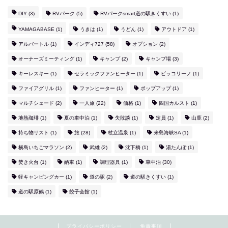
DIY
(3)
RVパーク
(5)
RVパークsmart道の駅きくすい
(1)
YAMAGABASE
(1)
うきは
(1)
うどん
(1)
アウトドア
(1)
アルバートル
(1)
インディ727
(58)
オプション
(2)
オーナーズミーティング
(1)
キャンプ
(2)
キャンプ場
(3)
キーレスキー
(1)
セラミックファンヒーター
(1)
ピッコリーノ
(1)
ファイアグリル
(1)
ファンヒーター
(1)
ポップアップ
(1)
マルチシェード
(2)
一人旅
(22)
価格
(1)
四国カルスト
(1)
地熱珈琲
(1)
夏の車中泊
(1)
失敗談
(1)
定員
(1)
山鹿
(2)
持ち物リスト
(1)
旅
(28)
杖立温泉
(1)
来島海峡SA
(1)
横島いちごマラソン
(2)
武雄
(2)
沈下橋
(1)
湯たんぽ
(1)
焚き火台
(1)
納車
(1)
調理器具
(1)
車中泊
(30)
軽キャンピングカー
(1)
道の駅
(2)
道の駅きくすい
(1)
道の駅原鶴
(1)
餃子会館
(1)
プライバシーポリシー
免責事項